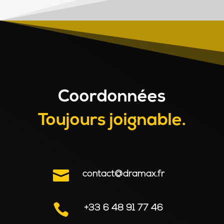
Coordonnées
Toujours joignable.

contact@dramax.fr

+33 6 48 91 77 46