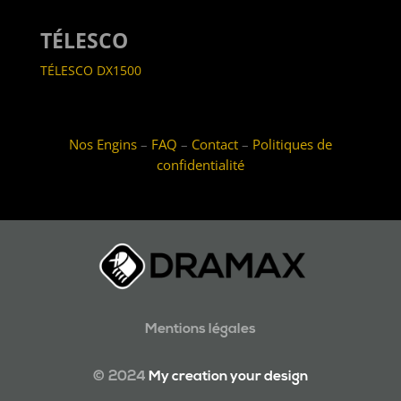
TÉLESCO
TÉLESCO DX1500
Nos Engins
–
FAQ
–
Contact
–
Politiques de
confidentialité
Mentions légales
© 2024
My creation your design