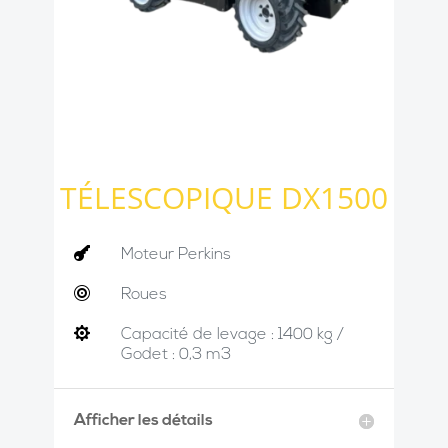
TÉLESCOPIQUE DX1500

Moteur Perkins

Roues

Capacité de levage : 1400 kg /
Godet : 0,3 m3
Afficher les détails