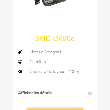
SKID DX90e

Moteur : Vangard

Chenilles

Capacité de levage : 400 kg
Afficher les détails