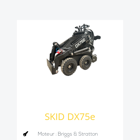
SKID DX75e

Moteur : Briggs & Stratton