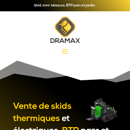
Skid, mini-télescos, BTP parc et jardin.
Vente
de skids
thermiques
et